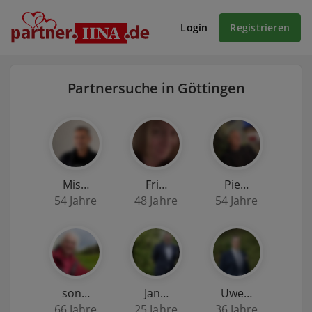
Login
Registrieren
Partnersuche in Göttingen
Mis…
Fri…
Pie…
54 Jahre
48 Jahre
54 Jahre
son…
Jan…
Uwe…
66 Jahre
25 Jahre
36 Jahre