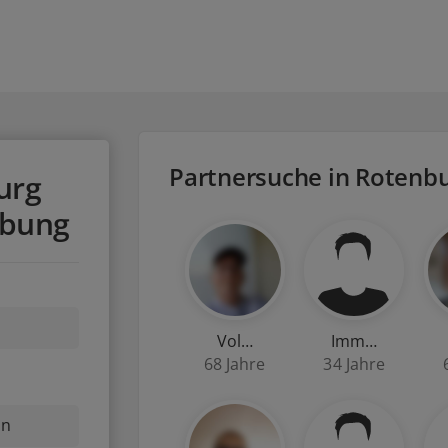
Partnersuche in Rotenbu
urg
ebung
Vol…
Imm…
68 Jahre
34 Jahre
nn