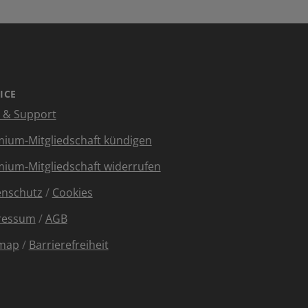
ICE
e & Support
ium-Mitgliedschaft kündigen
ium-Mitgliedschaft widerrufen
enschutz
/
Cookies
ressum
/
AGB
emap
/
Barrierefreiheit