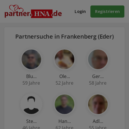
Login
Registrieren
Partnersuche in Frankenberg (Eder)
Blu…
Ole…
Ger…
59 Jahre
52 Jahre
58 Jahre
Ste…
Han…
Adl…
46 Jahre
62 Jahre
55 Jahre